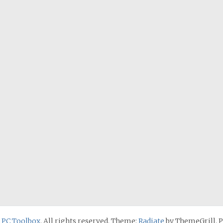
 PC Toolbox
. All rights reserved. Theme:
Radiate
by ThemeGrill. 