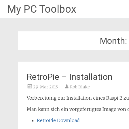
My PC Toolbox
Skip
to
content
Month:
RetroPie – Installation
29-Mar-2015
Rob Blake
Vorbereitung zur Installation eines Raspi 2 
Man kann sich ein vorgefertigtes Image von d
RetroPie Download