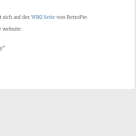
 sich auf der
WIKI Seite
von RetroPie.
 website:
y”