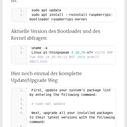
ist:
sudo apt update
sudo apt install --reinstall raspberrypi-
bootloader raspberrypi-kernel
Aktuelle Version des Bootloader und des
Kernel abfragen:
uname -a
Linux pi-thingspeak 
4.19
.
75
-v7+ 
#1270 SMP 
Tue Sep 24 18:45:11 BST 2019 armv7l 
GNU/Linux
Hier noch einmal der komplette
Update/Upgrade Weg:
First, update your system's package list 
by entering the following command:
# sudo apt update
Next, upgrade all your installed packages 
to their latest versions with the following 
command: