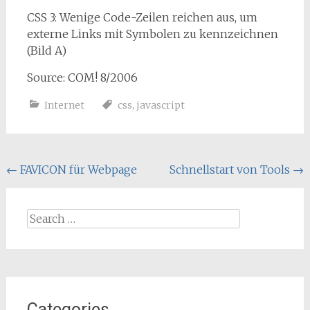
CSS 3: Wenige Code-Zeilen reichen aus, um
externe Links mit Symbolen zu kennzeichnen
(Bild A)
Source: COM! 8/2006
Internet
css
,
javascript
Post
←
FAVICON für Webpage
Schnellstart von Tools
→
navigation
Search
for:
Categories