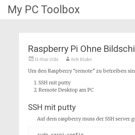
My PC Toolbox
Skip
to
content
Raspberry Pi Ohne Bildsch
11-Mar-2014
Rob Blake
Um den Raspberry “remote” zu betreiben sin
SSH mit putty
Remote Desktop am PC
SSH mit putty
Auf dem raspberry muss der SSH server ge