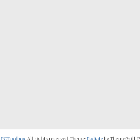
 PC Toolbox
. All rights reserved. Theme:
Radiate
by ThemeGrill. 