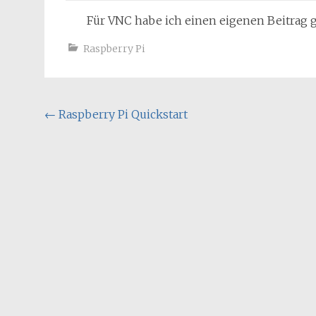
Für VNC habe ich einen eigenen Beitrag 
Raspberry Pi
Post
←
Raspberry Pi Quickstart
navigation