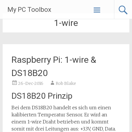
Skip
My PC Toolbox
to
content
1-wire
Raspberry Pi: 1-wire &
DS18B20
26-Dec-2016
Rob Blake
DS18B20 Prinzip
Bei dem DS18B20 handelt es sich um einen
kalibierten Temperatur Sensor. Er wird an
einem 1-wire Draht betrieben und kommt
somit mit drei Leitungen aus: +3.3V, GND, Data.