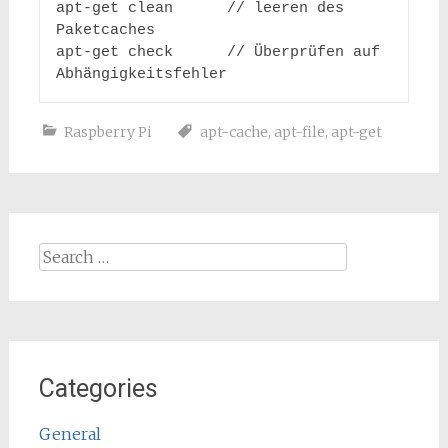
apt-get clean      // leeren des 
Paketcaches

apt-get check      // Überprüfen auf 
Abhängigkeitsfehler
Raspberry Pi
apt-cache
,
apt-file
,
apt-get
Search
for:
Categories
General