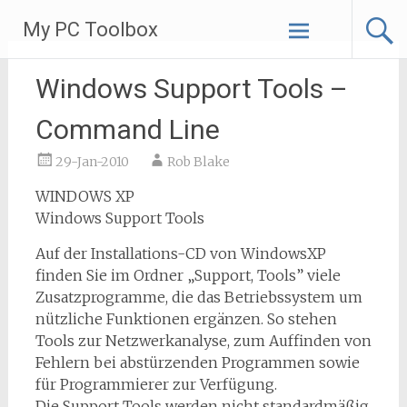
Skip
My PC Toolbox
to
content
Windows Support Tools –
Command Line
29-Jan-2010
Rob Blake
WINDOWS XP
Windows Support Tools
Auf der Installations-CD von WindowsXP
finden Sie im Ordner „Support, Tools” viele
Zusatzprogramme, die das Betriebssystem um
nützliche Funktionen ergänzen. So stehen
Tools zur Netzwerkanalyse, zum Auffinden von
Fehlern bei abstürzenden Programmen sowie
für Programmierer zur Verfügung.
Die Support Tools werden nicht standardmäßig