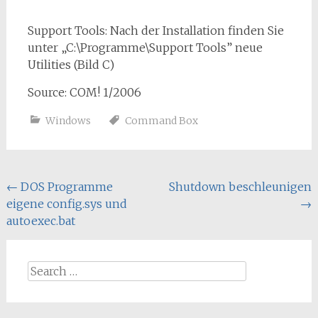
Support Tools: Nach der Installation finden Sie
unter „C:\Programme\Support Tools” neue
Utilities (Bild C)
Source: COM! 1/2006
Windows
Command Box
Post
←
DOS Programme
Shutdown beschleunigen
eigene config.sys und
→
navigation
autoexec.bat
Search
for: