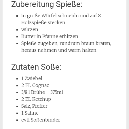
Zubereitung Spieße:
in große Würfel schneidn und auf 8
Holzspieße stecken
würzen
Butter in Pfanne erhitzen
Spieße zugeben, rundrum braun braten,
heraus nehmen und warm halten
Zutaten Soße:
1 Zwiebel
2 EL Cognac
3/8 l Brühe = 375ml
2 EL Ketchup
Salz, Pfeffer
1 Sahne
evtl Soßenbinder