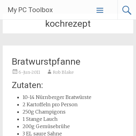
Skip
My PC Toolbox
to
content
kochrezept
Bratwurstpfanne
6-Jun-2011
Rob Blake
Zutaten:
10-14 Nürnberger Bratwürste
2 Kartoffeln pro Person
250g Champigons
1 Stange Lauch
200g Gemüsebrühe
3 EL saure Sahne