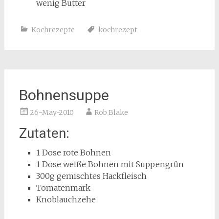
wenig Butter
Kochrezepte
kochrezept
Bohnensuppe
26-May-2010
Rob Blake
Zutaten:
1 Dose rote Bohnen
1 Dose weiße Bohnen mit Suppengrün
300g gemischtes Hackfleisch
Tomatenmark
Knoblauchzehe